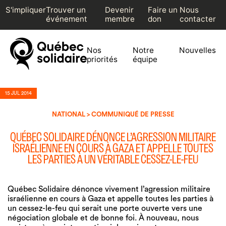
S'impliquer
Trouver un
Devenir
Faire un
Nous
événement
membre
don
contacter
Nos
Notre
Nouvelles
priorités
équipe
15 JUL 2014
NATIONAL > COMMUNIQUÉ DE PRESSE
QUÉBEC SOLIDAIRE DÉNONCE L’AGRESSION MILITAIRE
ISRAÉLIENNE EN COURS À GAZA ET APPELLE TOUTES
LES PARTIES À UN VÉRITABLE CESSEZ-LE-FEU
Québec Solidaire dénonce vivement l’agression militaire
israélienne en cours à Gaza et appelle toutes les parties à
un cessez-le-feu qui serait une porte ouverte vers une
négociation globale et de bonne foi. À nouveau, nous