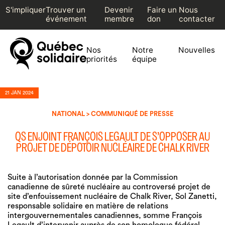
S'impliquer
Trouver un
Devenir
Faire un
Nous
événement
membre
don
contacter
Nos
Notre
Nouvelles
priorités
équipe
21 JAN 2024
NATIONAL > COMMUNIQUÉ DE PRESSE
QS ENJOINT FRANÇOIS LEGAULT DE S’OPPOSER AU
PROJET DE DÉPOTOIR NUCLÉAIRE DE CHALK RIVER
Suite à l’autorisation donnée par la Commission
canadienne de sûreté nucléaire au controversé projet de
site d’enfouissement nucléaire de Chalk River, Sol Zanetti,
responsable solidaire en matière de relations
intergouvernementales canadiennes, somme François
Legault d’intervenir auprès de son homologue fédéral.