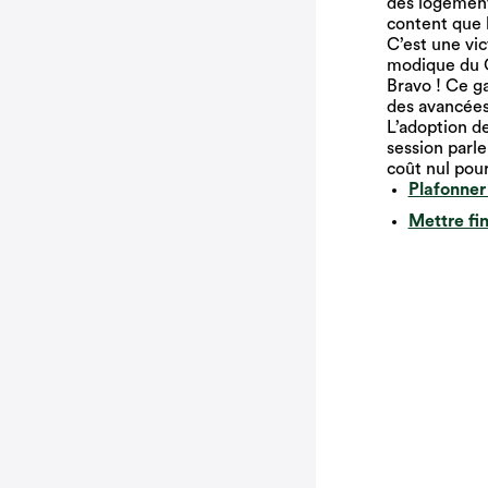
des logements
content que l
C’est une vic
modique du Q
Bravo ! Ce g
des avancées
L’adoption de
session parle
coût nul pour
Plafonner 
Mettre fi