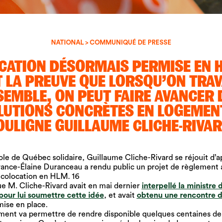
NATIONAL > COMMUNIQUÉ DE PRESSE
CATION DÉSORMAIS PERMISE EN H
T LA PREUVE QUE LORSQU’ON TRAV
SEMBLE, ON PEUT FAIRE AVANCER 
LUTIONS CONCRÈTES EN LOGEMENT
OULIGNE GUILLAUME CLICHE-RIVAR
ole de Québec solidaire, Guillaume Cliche-Rivard se réjouit d’
France-Élaine Duranceau a rendu public un projet de règlement 
 colocation en HLM. 16
e M. Cliche-Rivard avait en mai dernier
interpellé la ministre 
 pour lui soumettre cette idée
, et avait
obtenu une rencontre d
mise en place.
ent va permettre de rendre disponible quelques centaines de