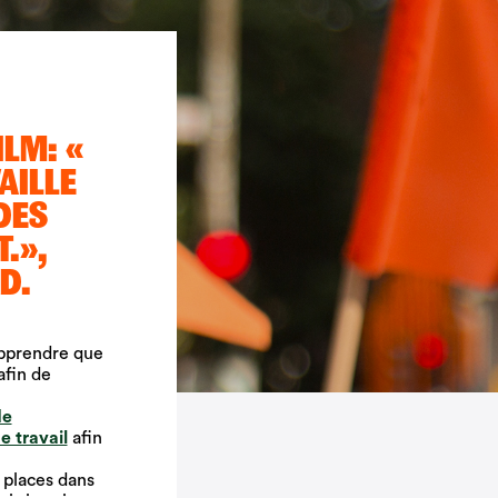
LM: «
AILLE
DES
.»,
D.
apprendre que
afin de
de
e travail
afin
 places dans