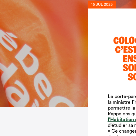
16 JUL 2025
COLO
C’ES
EN
SO
S
Le porte-par
la ministre 
permettre la
Rappelons qu
l’Habitation
d’étudier sa 
« Ce changem