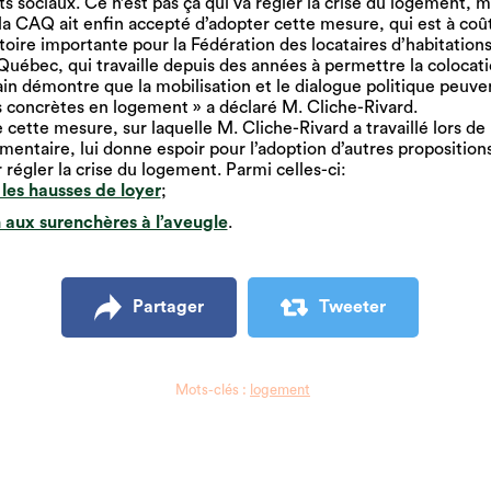
 sociaux. Ce n’est pas ça qui va régler la crise du logement, ma
a CAQ ait enfin accepté d’adopter cette mesure, qui est à coût
toire importante pour la Fédération des locataires d’habitations
uébec, qui travaille depuis des années à permettre la colocat
ain démontre que la mobilisation et le dialogue politique peuv
 concrètes en logement » a déclaré M. Cliche-Rivard.
 cette mesure, sur laquelle M. Cliche-Rivard a travaillé lors de 
mentaire, lui donne espoir pour l’adoption d’autres propositions
 régler la crise du logement. Parmi celles-ci:
les hausses de loyer
;
n aux surenchères à l’aveugle
.
Partager
Tweeter
Mots-clés :
logement