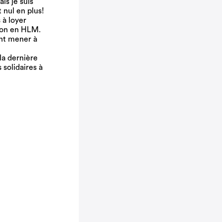
is je suis
 nul en plus!
 à loyer
ion en HLM.
ent mener à
la dernière
 solidaires à