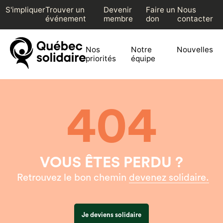
S'impliquer
Trouver un
Devenir
Faire un
Nous
événement
membre
don
contacter
Nos
Notre
Nouvelles
priorités
équipe
404
VOUS ÊTES PERDU ?
Retrouvez le bon chemin
devenez solidaire.
Je deviens solidaire